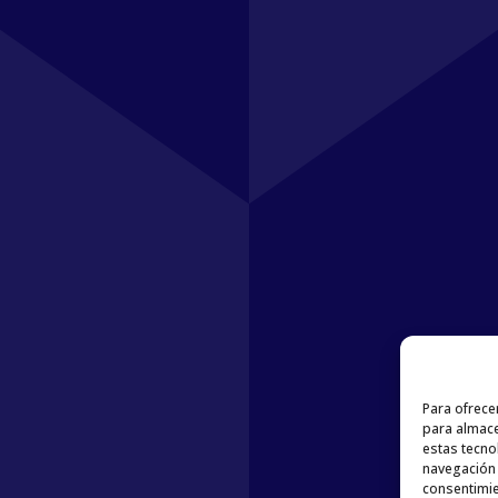
Para ofrece
para almace
estas tecno
navegación o
consentimie