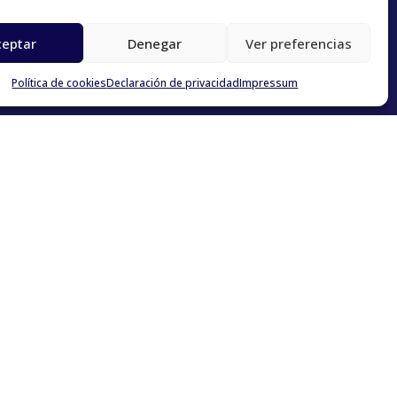
ceptar
Denegar
Ver preferencias
Política de cookies
Declaración de privacidad
Impressum
). Haz
clic aquí
para saber más.