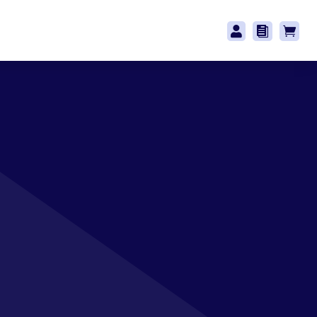


