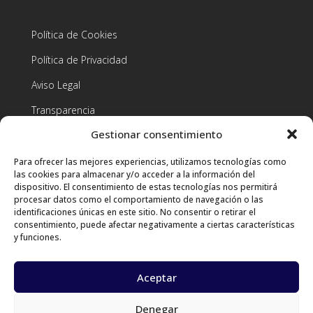
Política de Cookies
Política de Privacidad
Aviso Legal
Transparencia
Gestionar consentimiento
Condiciones de contratación
Para ofrecer las mejores experiencias, utilizamos tecnologías como
Contacto
las cookies para almacenar y/o acceder a la información del
dispositivo. El consentimiento de estas tecnologías nos permitirá
procesar datos como el comportamiento de navegación o las
identificaciones únicas en este sitio. No consentir o retirar el
consentimiento, puede afectar negativamente a ciertas características
+34 659 28 66 72

y funciones.
info@aldeaslab.org

Aceptar
Calle Maya, 17 - Planta Baja, 38202, San

Cristóbal de La Laguna, Tenerife, Canarias
Denegar