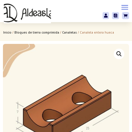



Inicio
/
Bloques de tierra comprimida
/
Canaletas
/ Canaleta entera hueca