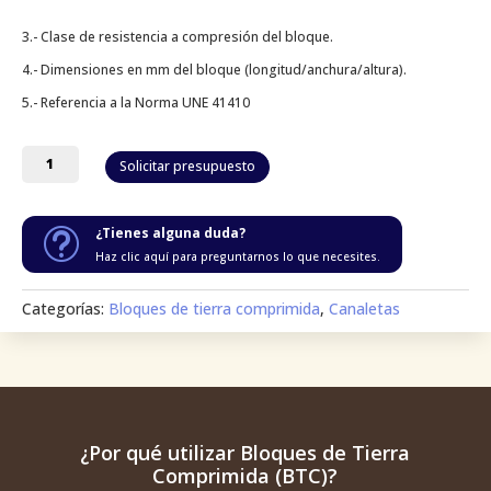
3.- Clase de resistencia a compresión del bloque.
4.- Dimensiones en mm del bloque (longitud/anchura/altura).
5.- Referencia a la Norma UNE 41410
Canaleta
Solicitar presupuesto
entera
hueca
cantidad
¿Tienes alguna duda?
t
Haz clic aquí para preguntarnos lo que necesites.
Categorías:
Bloques de tierra comprimida
,
Canaletas
¿Por qué utilizar Bloques de Tierra
Comprimida (BTC)?