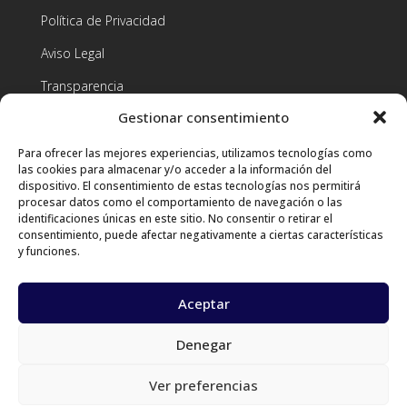
Política de Privacidad
Aviso Legal
Transparencia
Gestionar consentimiento
Condiciones de contratación
Para ofrecer las mejores experiencias, utilizamos tecnologías como
Contacto
las cookies para almacenar y/o acceder a la información del
dispositivo. El consentimiento de estas tecnologías nos permitirá
procesar datos como el comportamiento de navegación o las
identificaciones únicas en este sitio. No consentir o retirar el
consentimiento, puede afectar negativamente a ciertas características
+34 659 28 66 72

y funciones.
info@aldeaslab.org

Aceptar
Calle Maya, 17 - Planta Baja, 38202, San

Cristóbal de La Laguna, Tenerife, Canarias
Denegar
Ver preferencias