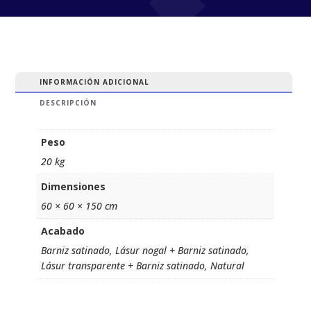
múltiples
múltiples
variantes.
variantes.
Las
Las
opciones
opciones
se
se
INFORMACIÓN ADICIONAL
pueden
pueden
DESCRIPCIÓN
elegir
elegir
en
en
Peso
la
la
20 kg
página
página
de
de
Dimensiones
producto
producto
60 × 60 × 150 cm
Acabado
Barniz satinado, Lásur nogal + Barniz satinado,
Lásur transparente + Barniz satinado, Natural