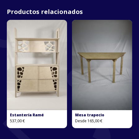
Productos relacionados
Estantería Ramé
Mesa trapecio
537,00
€
Desde
165,00
€
Este
Este