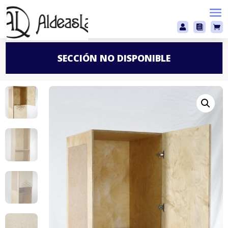



SECCIÓN NO DISPONIBLE
Inicio
/
Mobiliario
/
Estanterías
/ Estantería Atteneri