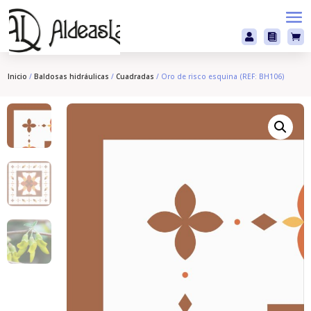



Inicio
/
Baldosas hidráulicas
/
Cuadradas
/ Oro de risco esquina (REF: BH106)