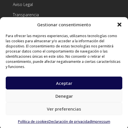
Aviso Legal
Transparencia
Gestionar consentimiento
Condiciones de contratación
Para ofrecer las mejores experiencias, utilizamos tecnologías como
Contacto
las cookies para almacenar y/o acceder a la información del
dispositivo. El consentimiento de estas tecnologías nos permitirá
procesar datos como el comportamiento de navegación o las
identificaciones únicas en este sitio. No consentir o retirar el
consentimiento, puede afectar negativamente a ciertas características
+34 659 28 66 72

y funciones.
info@aldeaslab.org

Aceptar
Calle Maya, 17 - Planta Baja, 38202, San

Cristóbal de La Laguna, Tenerife, Canarias
Denegar
Ver preferencias
Política de cookies
Declaración de privacidad
Impressum
© Copyright 2024
aldeaslab.org |
Diseñado por
Alejandro Tavío