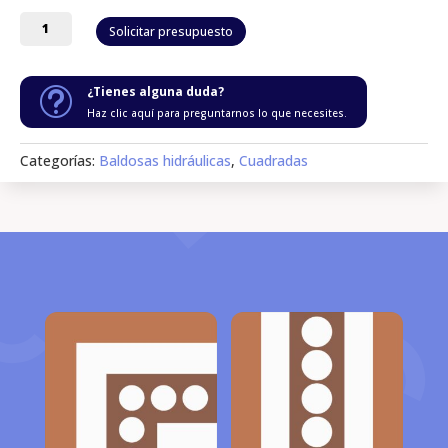
Oro
Solicitar presupuesto
de
risco
esquina
¿Tienes alguna duda?
t
(REF:
Haz clic aquí para preguntarnos lo que necesites.
BH106)
cantidad
Categorías:
Baldosas hidráulicas
,
Cuadradas